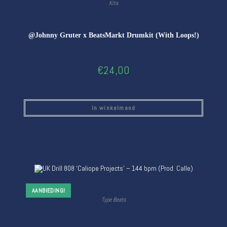
Kits
@Johnny Gruter x BeatsMarkt Drumkit (With Loops!)
€
24,00
In winkelmand
AANBIEDING!
Type Beats