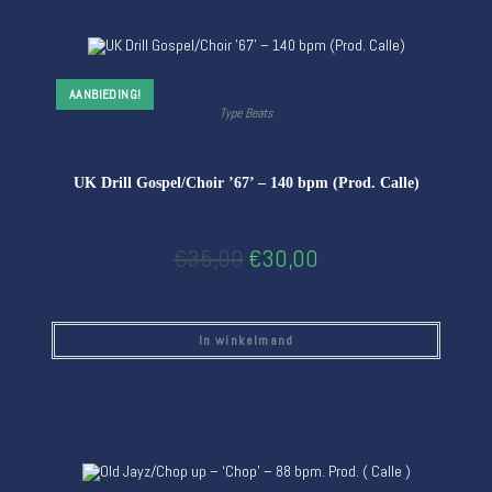
AANBIEDING!
Type Beats
UK Drill Gospel/Choir ’67’ – 140 bpm (Prod. Calle)
€
35,00
€
30,00
In winkelmand