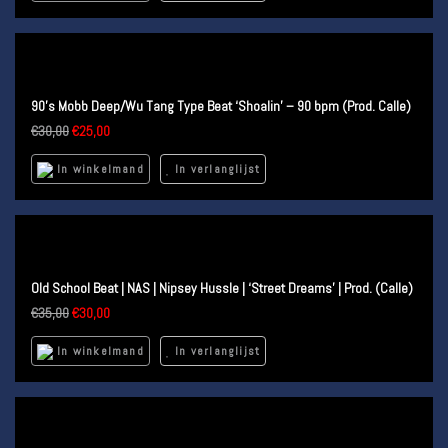
90’s Mobb Deep/Wu Tang Type Beat ‘Shoalin’ – 90 bpm (Prod. Calle)
€
30,00
€
25,00
In winkelmand
In verlanglijst
Old School Beat | NAS | Nipsey Hussle | ‘Street Dreams’ | Prod. (Calle)
€
35,00
€
30,00
In winkelmand
In verlanglijst