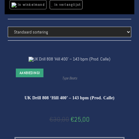
In winkelmand
In verlanglijst
AANBIEDING!
Type Beats
UK Drill 808 ‘Hill 400’ – 143 bpm (Prod. Calle)
€
30,00
€
25,00