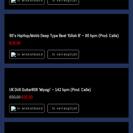
In winkelmand
In verlanglijst
90’s HipHop/Mobb Deep Type Beat ‘Killah B’ – 90 bpm (Prod. Calle)
€
20,00
In winkelmand
In verlanglijst
UK Drill Guitar808 ‘Miyagi’ – 142 bpm (Prod. Calle)
€
30,00
€
25,00
In winkelmand
In verlanglijst