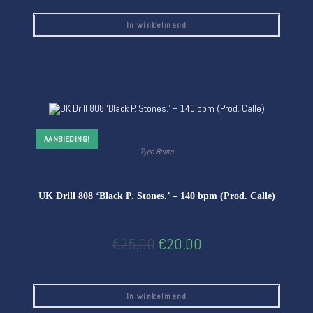
In winkelmand
AANBIEDING!
Type Beats
UK Drill 808 ‘Black P. Stones.’ – 140 bpm (Prod. Calle)
€
25,00
€
20,00
In winkelmand