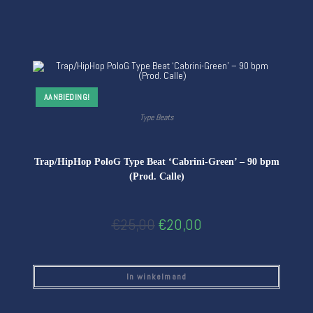
AANBIEDING!
Type Beats
Trap/HipHop PoloG Type Beat ‘Cabrini-Green’ – 90 bpm
(Prod. Calle)
€
25,00
€
20,00
In winkelmand