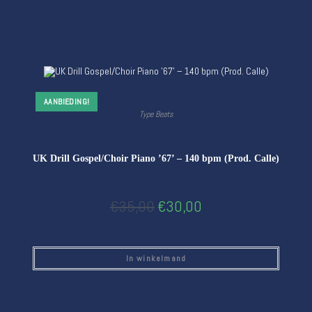
AANBIEDING!
Type Beats
UK Drill Gospel/Choir Piano ’67’ – 140 bpm (Prod. Calle)
€
35,00
€
30,00
In winkelmand