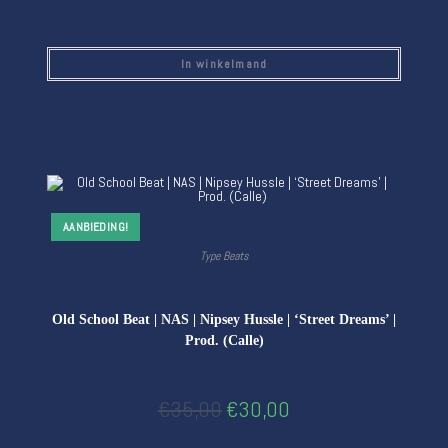
In winkelmand
AANBIEDING!
Type Beats
Old School Beat | NAS | Nipsey Hussle | ‘Street Dreams’ |
Prod. (Calle)
€
35,00
€
30,00