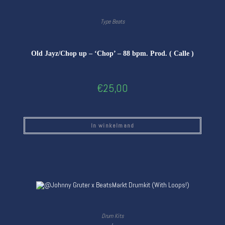
Type Beats
Old Jayz/Chop up – ‘Chop’ – 88 bpm. Prod. ( Calle )
€
25,00
In winkelmand
Drum Kits
,