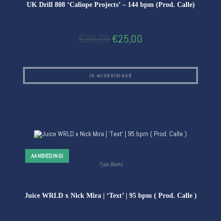
UK Drill 808 ‘Caliope Projects’ – 144 bpm (Prod. Calle)
€
30,00
€
25,00
In winkelmand
AANBIEDING!
Type Beats
Juice WRLD x Nick Mira | ‘Text’ | 95 bpm ( Prod. Calle )