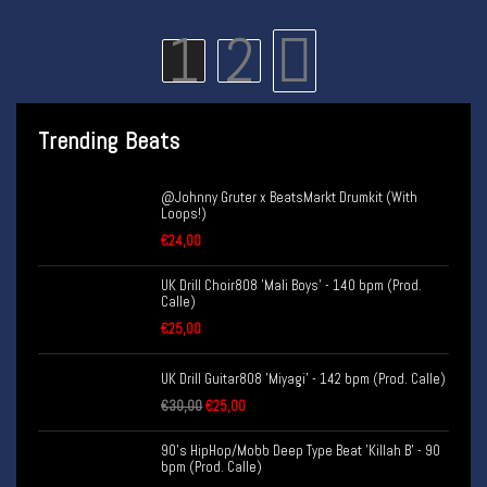
1
2
Trending Beats
@Johnny Gruter x BeatsMarkt Drumkit (With
Loops!)
€
24,00
UK Drill Choir808 'Mali Boys' - 140 bpm (Prod.
Calle)
€
25,00
UK Drill Guitar808 'Miyagi' - 142 bpm (Prod. Calle)
€
30,00
€
25,00
90's HipHop/Mobb Deep Type Beat 'Killah B' - 90
bpm (Prod. Calle)