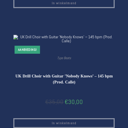
In winkelmand
AANBIEDING!
Type Beats
UK Drill Choir with Guitar ’Nobody Knows’ – 145 bpm
(Prod. Calle)
€
35,00
€
30,00
In winkelmand