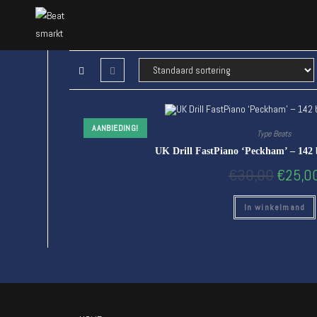
AANBIEDING!
Type Beats
UK Drill FastPiano ‘Peckham’ – 142 
€
30,00
€
25,0
In winkelmand