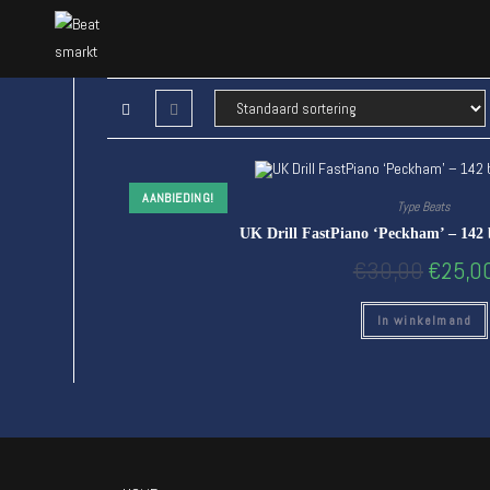
AANBIEDING!
Type Beats
UK Drill FastPiano ‘Peckham’ – 142 
€
30,00
€
25,0
In winkelmand