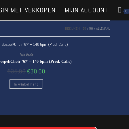
GIN MET VERKOPEN
MIJN ACCOUNT
0
BEKIJKEN:
25
50
ALLEMAAL
Type Beats
ospel/Choir ’67’ – 140 bpm (Prod. Calle)
€
35,00
€
30,00
In winkelmand