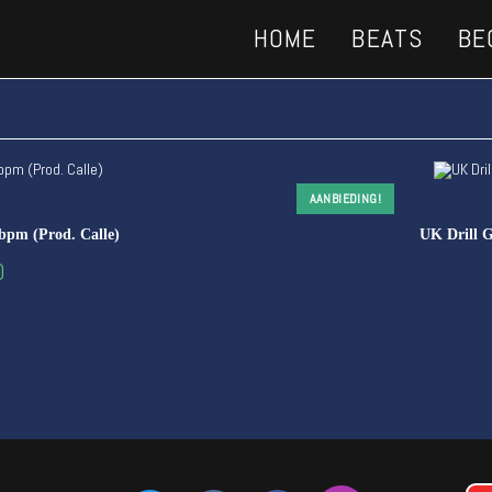
HOME
BEATS
BE
AANBIEDING!
bpm (Prod. Calle)
UK Drill G
0